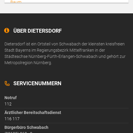
ÜBER DIETERSDORF
Dietersdorf ist ein Ortsteil von Schwabach der kleinsten kreisfreien
Stadt Bayerns im Regierungsbezirk Mittelfranken in der
Städteachse Nürnberg-Fürth-Erlangen-Schwabach und gehört zur
Metropolregion Nürnberg.
SERVICENUMMERN
Notruf
112
Ärztlicher Bereitschaftsdienst
116 117
Bürgerbüro Schwabach