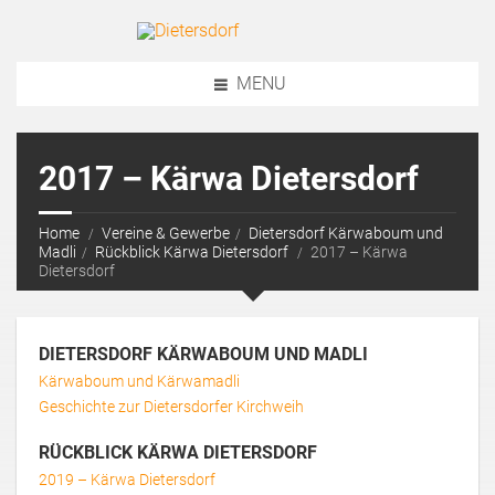
MENU
2017 – Kärwa Dietersdorf
Home
Vereine & Gewerbe
Dietersdorf Kärwaboum und
Madli
Rückblick Kärwa Dietersdorf
2017 – Kärwa
Dietersdorf
DIETERSDORF KÄRWABOUM UND MADLI
Kärwaboum und Kärwamadli
Geschichte zur Dietersdorfer Kirchweih
RÜCKBLICK KÄRWA DIETERSDORF
2019 – Kärwa Dietersdorf