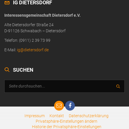
IG DIETERSDORF
Interessensgemeinschaft Dietersdorf e.V.
Alte Dietersdorfer Straße 24
D-91126 Schwabach – Dietersdorf
Telefon: (0911) 2 39 73 99
E-Mail:
ig@dietersdorf.de
SUCHEN
Impressum
Kontakt
Datenschutzerklärung
Privatsphäre-Einstellungen ändern
Historie der Privatsphäre-Einstellungen