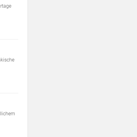
urtage
nkische
dlichem