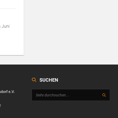
 Juni
SUCHEN
dorf e.V.
f