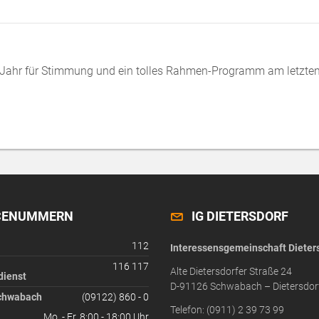
 Jahr für Stimmung und ein tolles Rahmen-Programm am letzten
CENUMMERN
IG DIETERSDORF
112
Interessensgemeinschaft Dieters
116 117
Alte Dietersdorfer Straße 24
dienst
D-91126 Schwabach – Dietersdor
chwabach
(09122) 860 - 0
Telefon: (0911) 2 39 73 99
Mo. - Fr. 8:00 - 18:00 Uhr