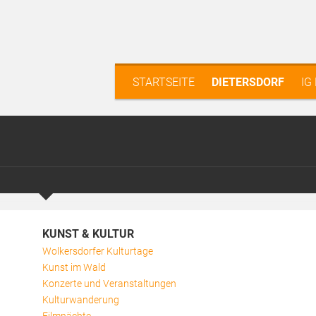
STARTSEITE
DIETERSDORF
IG
KUNST & KULTUR
Wolkersdorfer Kulturtage
Kunst im Wald
Konzerte und Veranstaltungen
Kulturwanderung