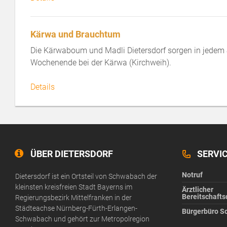
Kärwa und Brauchtum
Die Kärwaboum und Madli Dietersdorf sorgen in jedem
Wochenende bei der Kärwa (Kirchweih).
Details
ÜBER DIETERSDORF
SERVI
Notruf
Dietersdorf ist ein Ortsteil von Schwabach der
kleinsten kreisfreien Stadt Bayerns im
Ärztlicher
Bereitschafts
Regierungsbezirk Mittelfranken in der
Städteachse Nürnberg-Fürth-Erlangen-
Bürgerbüro S
Schwabach und gehört zur Metropolregion