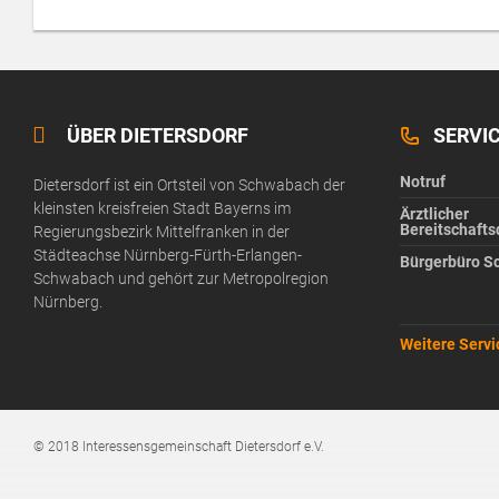
ÜBER DIETERSDORF
SERVI
Notruf
Dietersdorf ist ein Ortsteil von Schwabach der
kleinsten kreisfreien Stadt Bayerns im
Ärztlicher
Bereitschafts
Regierungsbezirk Mittelfranken in der
Städteachse Nürnberg-Fürth-Erlangen-
Bürgerbüro S
Schwabach und gehört zur Metropolregion
Nürnberg.
Weitere Serv
© 2018 Interessensgemeinschaft Dietersdorf e.V.