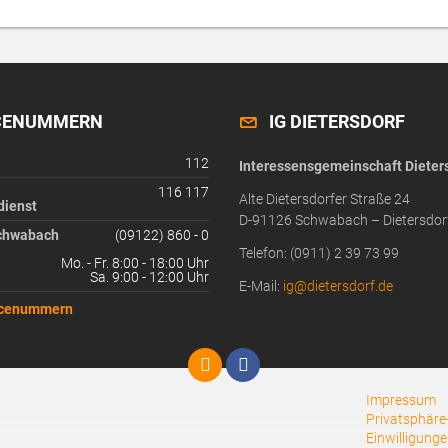
CENUMMERN
IG DIETERSDORF
112
Interessensgemeinschaft Dieters
116 117
Alte Dietersdorfer Straße 24
dienst
D-91126 Schwabach – Dietersdor
chwabach
(09122) 860 - 0
Telefon: (0911) 2 39 73 99
Mo. - Fr. 8:00 - 18:00 Uhr
Sa. 9:00 - 12:00 Uhr
E-Mail:
ig@dietersdorf.de
icenummern
Impressum
Privatsphäre
Einwilligung