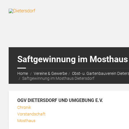
Saftgewinnung im Mosthaus 
Home
Vereine & Gewerbe
Obst- u. Gartenbauverein Diete
Saftgewinnung im Mosthaus Dietersdorf
OGV DIETERSDORF UND UMGEBUNG E.V.
Chronik
Vorstandschaft
Mosthaus