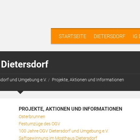
STARTSEITE
DIETERSDORF
IG
Dietersdorf
rsdorf und Umgebung e.V.
Projekte, Aktionen und Informationen
PROJEKTE, AKTIONEN UND INFORMATIONEN
Osterbrunnen
Festumzüge des OGV
100 Jahre OGV Dietersdorf und Umgebung e.V.
Saftgewinnung im Mosthaus Dietersdorf