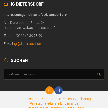
IG DIETERSDORF
Interessensgemeinschaft Dietersdorf e.V.
Alte Dietersdorfer Straße 24
D-91126 Schwabach – Dietersdorf
Telefon: (0911) 2 39 73 99
E-Mail:
ig@dietersdorf.de
SUCHEN
Impressum
Kontakt
Datenschutzerklärung
Privatsphäre-Einstellungen ändern