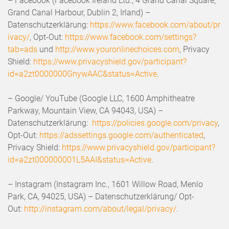
– Facebook (Facebook Ireland Ltd., 4 Grand Canal Square,
Grand Canal Harbour, Dublin 2, Irland) –
Datenschutzerklärung:
https://www.facebook.com/about/pr
ivacy/
, Opt-Out:
https://www.facebook.com/settings?
tab=ads
und
http://www.youronlinechoices.com
, Privacy
Shield:
https://www.privacyshield.gov/participant?
id=a2zt0000000GnywAAC&status=Active
.
– Google/ YouTube (Google LLC, 1600 Amphitheatre
Parkway, Mountain View, CA 94043, USA) –
Datenschutzerklärung:
https://policies.google.com/privacy
,
Opt-Out:
https://adssettings.google.com/authenticated
,
Privacy Shield:
https://www.privacyshield.gov/participant?
id=a2zt000000001L5AAI&status=Active
.
– Instagram (Instagram Inc., 1601 Willow Road, Menlo
Park, CA, 94025, USA) – Datenschutzerklärung/ Opt-
Out:
http://instagram.com/about/legal/privacy/
.