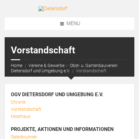
MENU
Vorstandschaft
Home
Vereine & Gewerbe
Obst- u. Gartenbauverein
Dietersdorf und Umgebung e.V.
Vorstandschaft
OGV DIETERSDORF UND UMGEBUNG E.V.
Chronik
Vorstandschaft
Mosthaus
PROJEKTE, AKTIONEN UND INFORMATIONEN
Osterbrunnen