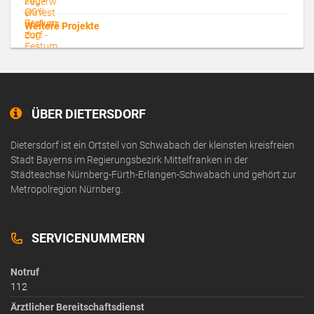
Weitere Projekte
ÜBER DIETERSDORF
Dietersdorf ist ein Ortsteil von Schwabach der kleinsten kreisfreien
Stadt Bayerns im Regierungsbezirk Mittelfranken in der
Städteachse Nürnberg-Fürth-Erlangen-Schwabach und gehört zur
Metropolregion Nürnberg.
SERVICENUMMERN
Notruf
112
Ärztlicher Bereitschaftsdienst