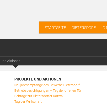
STARTSEITE
DIETERSDORF
IG
e und Aktionen
PROJEKTE UND AKTIONEN
Neujahrsempfänge des Gewerbe Dietersdorf
Betriebsbesichtigungen – Tag der offenen Tür
Beiträge zur Dietersdorfer Kärwa
Tag der Wirtschaft