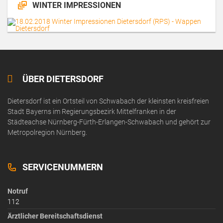
WINTER IMPRESSIONEN
ÜBER DIETERSDORF
Dietersdorf ist ein Ortsteil von Schwabach der kleinsten kreisfreien
Stadt Bayerns im Regierungsbezirk Mittelfranken in der
Städteachse Nürnberg-Fürth-Erlangen-Schwabach und gehört zur
Metropolregion Nürnberg.
SERVICENUMMERN
Notruf
112
Ärztlicher Bereitschaftsdienst