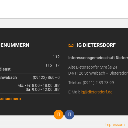
CENUMMERN
IG DIETERSDORF
112
Interessensgemeinschaft Dieters
116 117
Alte Dietersdorfer Straße 24
dienst
D-91126 Schwabach – Dietersdor
chwabach
(09122) 860 - 0
Telefon: (0911) 2 39 73 99
Mo. - Fr. 8:00 - 18:00 Uhr
Sa. 9:00 - 12:00 Uhr
E-Mail:
ig@dietersdorf.de
icenummern
Impressum