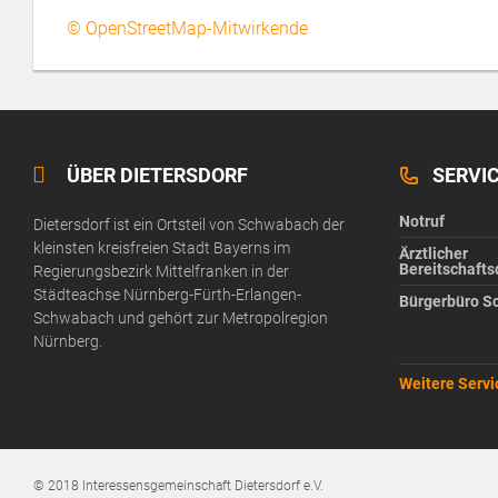
© OpenStreetMap-Mitwirkende
ÜBER DIETERSDORF
SERVI
Notruf
Dietersdorf ist ein Ortsteil von Schwabach der
kleinsten kreisfreien Stadt Bayerns im
Ärztlicher
Bereitschafts
Regierungsbezirk Mittelfranken in der
Städteachse Nürnberg-Fürth-Erlangen-
Bürgerbüro S
Schwabach und gehört zur Metropolregion
Nürnberg.
Weitere Serv
© 2018 Interessensgemeinschaft Dietersdorf e.V.