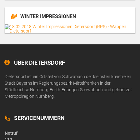
WINTER IMPRESSIONEN
ÜBER DIETERSDORF
Dietersdorf ist ein Ortsteil von Schwabach der kleinsten kreisfreien
Stadt Bayerns im Regierungsbezirk Mittelfranken in der
Städteachse Nürnberg-Fürth-Erlangen-Schwabach und gehört zur
Metropolregion Nürnberg.
SERVICENUMMERN
Notruf
112