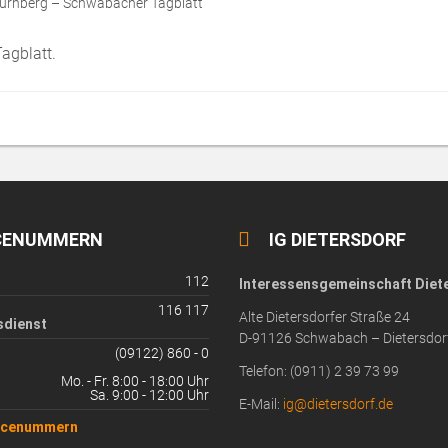
Nürnberg – Schwabacher Tagblatt
agblatt.
CENUMMERN
IG DIETERSDORF
112
Interessensgemeinschaft Diete
116 117
Alte Dietersdorfer Straße 24
sdienst
D-91126 Schwabach – Dietersdor
(09122) 860 - 0
Telefon: (0911) 2 39 73 99
Mo. - Fr. 8:00 - 18:00 Uhr
Sa. 9:00 - 12:00 Uhr
E-Mail:
ig@dietersdorf.de
vicenummern