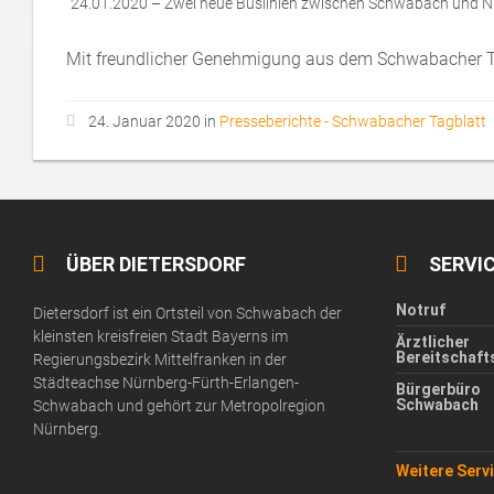
24.01.2020 – Zwei neue Buslinien zwischen Schwabach und 
Mit freundlicher Genehmigung aus dem Schwabacher T
24. Januar 2020 in
Presseberichte - Schwabacher Tagblatt
ÜBER DIETERSDORF
SERVI
Notruf
Dietersdorf ist ein Ortsteil von Schwabach der
kleinsten kreisfreien Stadt Bayerns im
Ärztlicher
Bereitschaft
Regierungsbezirk Mittelfranken in der
Städteachse Nürnberg-Fürth-Erlangen-
Bürgerbüro
Schwabach
Schwabach und gehört zur Metropolregion
Nürnberg.
Weitere Ser