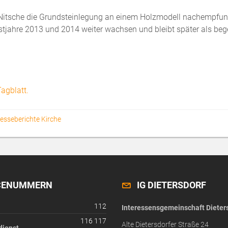
k Nitsche die Grundsteinlegung an einem Holzmodell nachempfu
estjahre 2013 und 2014 weiter wachsen und bleibt später als be
agblatt.
esseberichte Kirche
CENUMMERN
IG DIETERSDORF
112
Interessensgemeinschaft Dieters
116 117
Alte Dietersdorfer Straße 24