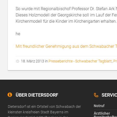
So wurde mit Regionalbischof Professor Dr. Stefan Ar
Dieses Holzmodell der Georgskirche soll im Lauf der F
Kirchenmodell für die Kinder im Kirchengarten erhalten.
he
Mit freundlicher Genehmigung aus dem Schwabacher T
18. März 2013 in
Presseberichte - Schwabacher Tagblatt
,
Pr
ÜBER DIETERSDORF
SERVI
Notruf
Dietersdorf ist ein Ortsteil von Schwabach der
kleinsten kreisfreien Stadt Bayerns im
Ärztlicher